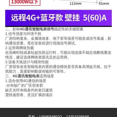
二、影响
4G通讯
智能电表信号
稳定性的关键因素
1.信号强度与环境干扰
厂房结构复杂、金属墙体多、地下室等场景可能造成信号衰减，影
响通信质量。需在安装前进行现场信号测试。
2.运营商网络负载
在高峰时段或基站超负荷运行时，可能出现连接不稳定或断线重连
情况，建议选择网络资源充足的运营商。
3.设备天线设计与模块性能
厂房宿舍改造智能电表内置的通信模块是否具备高增益天线、抗干
扰能力，直接影响数据传输的可靠性。
三、
4G通讯
智能电表
适用场景
1.适合使用4G通信的场景
-分布较广的厂区宿舍群
缺乏光纤布线条件的老日建筑
需快速部兽、灵活扩展的项目
手机：13695838022 13353338698